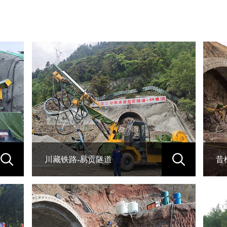
川藏铁路-易贡隧道
昔