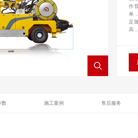
作
单
足
高
具体
02
参数
施工案例
售后服务