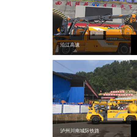
沿江高速
泸州川南城际铁路