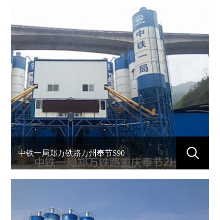
中铁一局郑万铁路万州奉节S90