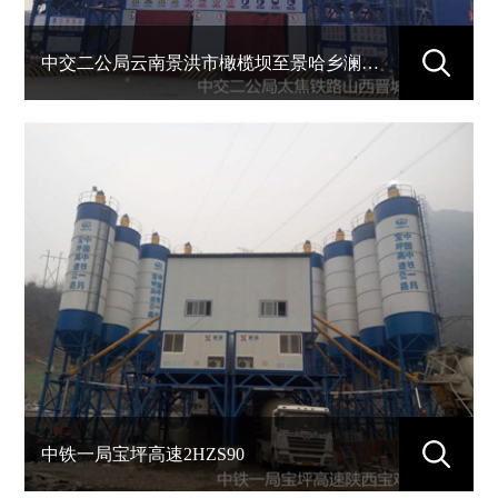
中交二公局云南景洪市橄榄坝至景哈乡澜沧江大桥项目HZS90
中铁一局宝坪高速2HZS90